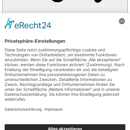
Seite vorlesen
Tastaturnavigation
Bilder ausblenden
Töne stummschalten
Titel hervorheben
Inhalt hervorheben
Animationen stoppen
Einstellungen zurücksetzen